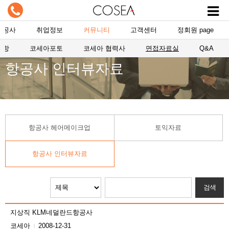
항공사
취업정보
커뮤니티
고객센터
정회원 page
사항
코세아포토
코세아 협력사
면접자료실
Q&A
항공사 인터뷰자료
항공사 헤어메이크업
토익자료
항공사 인터뷰자료
지상직 KLM네덜란드항공사
코세아
2008-12-31
|