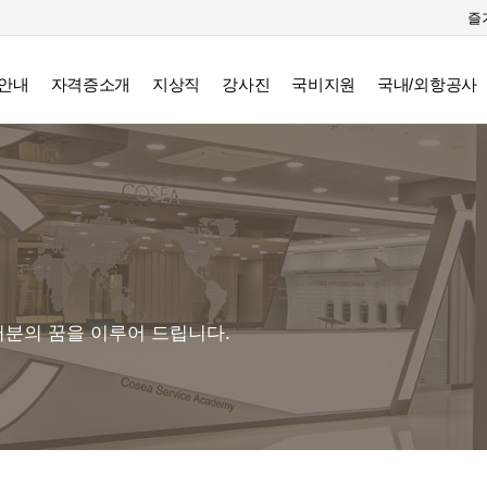
즐
안내
자격증소개
지상직
강사진
국비지원
국내/외항공사
분의 꿈을 이루어 드립니다.