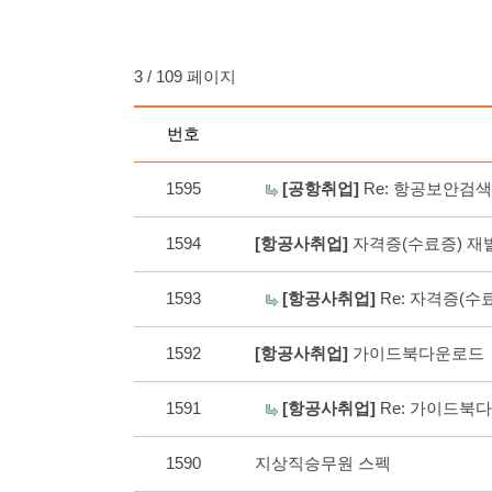
3 / 109 페이지
번호
1595
[공항취업]
Re: 항공보안검
1594
[항공사취업]
자격증(수료증) 
1593
[항공사취업]
Re: 자격증(
1592
[항공사취업]
가이드북다운로
1591
[항공사취업]
Re: 가이드
1590
지상직승무원 스펙