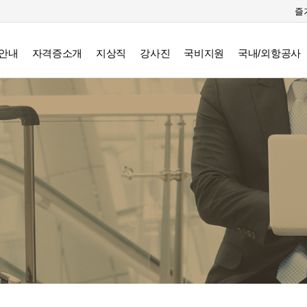
즐
안내
자격증소개
지상직
강사진
국비지원
국내/외항공사