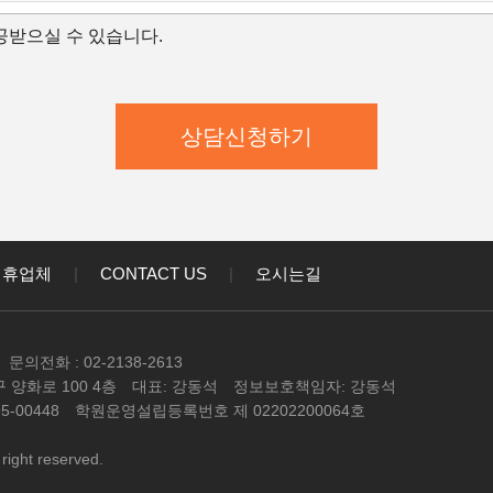
개인정보의 항목
받으실 수 있습니다.
보유 및 이용 기간
집,이용 목적
학원은 수집한 개인정보를 다음의 목적을 위해 활용합니다.
학원은 다음과 같은 방법으로 개인정보를 수집합니다.
상담신청(입학문의, 상담신청)
대한 학과담당자들의 전화 및 이메일 상담
강좌) 개발 및 특화, 이벤트 등 광고성 정보 전달
인정보의 항목
제휴업체
|
CONTACT US
|
오시는길
학원은 고객님의 온라인상담(입학문의, 상담신청)을 위해
와 같이 수집하고 있습니다.
 이메일, 직업, 나이 기록
문의전화 : 02-2138-2613
보유 및 이용 기간
 양화로 100 4층
대표: 강동석
정보보호책임자: 강동석
정보 수집 및 이용목적이 달성된 후에는 해당 정보를 지체
-00448
학원운영설립등록번호 제 02202200064호
다
right reserved.