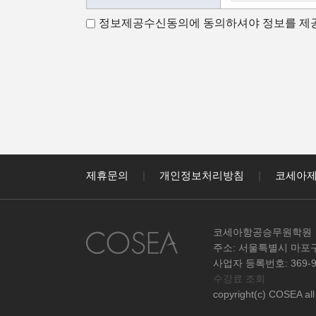
나. 수집하는 
정보제공수신동의에 동의하셔야 정보를 제공
다. 개인정보의 
가.개인정보 수
코세아항공승무원
코세아항공승무원
- 홈페이지 내 
- 과정문의에 
- 신규 서비스(
나.수집하는 개
제휴문의
|
개인정보처리방침
|
코세아
코세아항공승무원
개인정보를 아래
- 이름, 핸드폰,
코세아항공승무원학원
다.개인정보의 
주소: 서울특별시 마포구
원칙적으로 개인
사업자 등록번호: 369-95
수강료 조회
없이 파기합니
copyright(c) COSEA all 