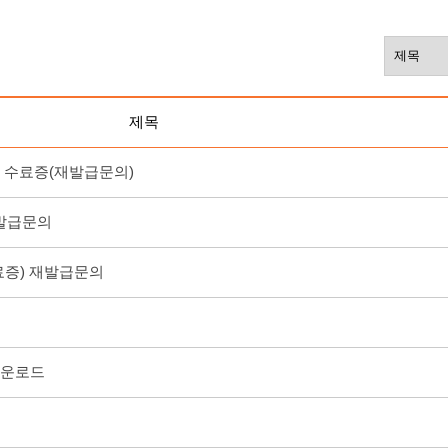
제목
색 수료증(재발급문의)
재발급문의
수료증) 재발급문의
드
북다운로드