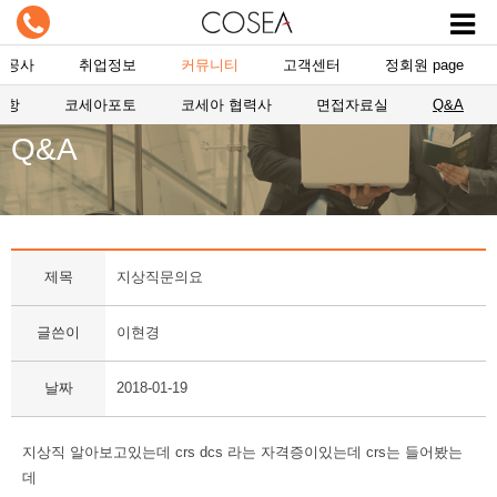
항공사
취업정보
커뮤니티
고객센터
정회원 page
사항
코세아포토
코세아 협력사
면접자료실
Q&A
Q&A
제목
지상직문의요
글쓴이
이현경
날짜
2018-01-19
지상직 알아보고있는데 crs dcs 라는 자격증이있는데 crs는 들어봤는
데