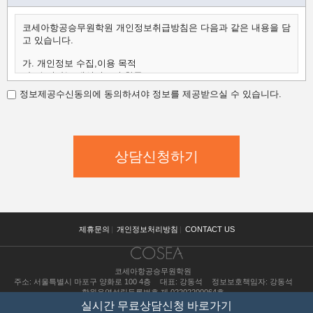
코세아항공승무원학원 개인정보취급방침은 다음과 같은 내용을 담
고 있습니다.
가. 개인정보 수집,이용 목적
나. 수집하는 개인정보의 항목
다. 개인정보의 보유 및 이용 기간
정보제공수신동의에 동의하셔야 정보를 제공받으실 수 있습니다.
가.개인정보 수집,이용 목적
코세아항공승무원학원은 수집한 개인정보를 다음의 목적을 위해
활용합니다.
코세아항공승무원학원은 다음과 같은 방법으로 개인정보를 수집합
니다.
- 홈페이지 내 상담신청(입학문의, 상담신청)
- 과정문의에 대한 학과담당자들의 전화 및 이메일 상담
- 신규 서비스(강좌) 개발 및 특화, 이벤트 등 광고성 정보 전달
나.수집하는 개인정보의 항목
코세아항공승무원학원은 고객님의 온라인상담(입학문의, 상담신
제휴문의
|
개인정보처리방침
|
CONTACT US
청)을 위해
개인정보를 아래와 같이 수집하고 있습니다.
코세아항공승무원학원
- 이름, 핸드폰, 이메일, 직업, 나이 기록
주소: 서울특별시 마포구 양화로 100 4층
대표: 강동석
정보보호책임자: 강동석
다.개인정보의 보유 및 이용 기간
학원운영설립등록번호 제 02202200064호
원칙적으로 개인정보 수집 및 이용목적이 달성된 후에는 해당 정보
수강료 조회
실시간 무료상담신청 바로가기
를 지체