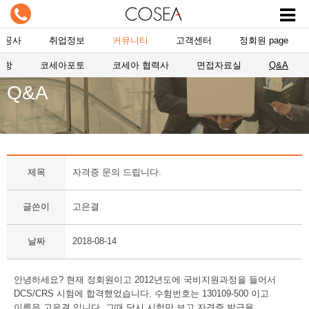
항공사
취업정보
커뮤니티
고객센터
정회원 page
사항
코세아포토
코세아 협력사
면접자료실
Q&A
Q&A
제목
자격증 문의 드립니다.
글쓴이
고은결
날짜
2018-08-14
안녕하세요? 현재 정회원이고 2012년도에 국비지원과정을 들어서
DCS/CRS 시험에 합격했었습니다. 수험번호는 130109-500 이고
이름은 고은결 입니다. 그때 당시 시험만 보고 자격증 발급을