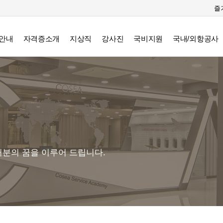
즐
안내
자격증소개
지상직
강사진
국비지원
국내/외항공사
분의 꿈을 이루어 드립니다.