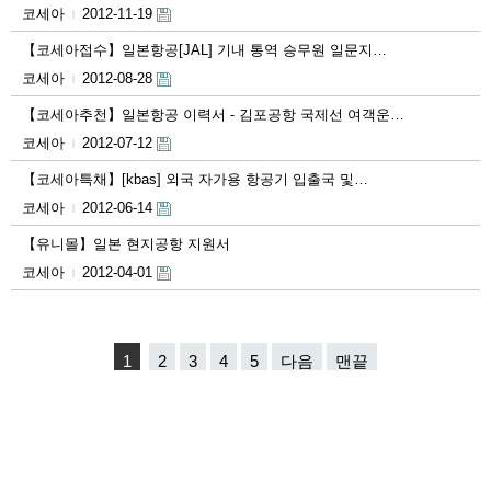
코세아
2012-11-19
|
【코세아접수】일본항공[JAL] 기내 통역 승무원 일문지…
코세아
2012-08-28
|
【코세아추천】일본항공 이력서 - 김포공항 국제선 여객운…
코세아
2012-07-12
|
【코세아특채】[kbas] 외국 자가용 항공기 입출국 및…
코세아
2012-06-14
|
【유니몰】일본 현지공항 지원서
코세아
2012-04-01
|
1
2
3
4
5
다음
맨끝