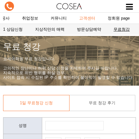
항공사
취업정보
커뮤니티
고객센터
정회원 page
1:1 상담신청
지상직만의 매력
방문상담예약
무료청강
무료 청강
코세아학원 무료 청강입니다.
고의적인 장난이나 허위 상담 신청을 자제하여 주시길 바랍니다.
지속적으로 위반 행위를 하실 경우,
사이트 접속 시 수집된 IP 주소를 확인하여 불이익이 발생할 수 있습니다.
1일 무료청강 신청
무료 청강 후기
성명